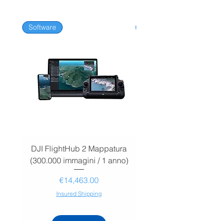
Software
Software
DJI FlightHub 2 Mappatura
DJI FlightHub 2 Map
(300.000 immagini / 1 anno)
(30.000 immagini / 1
Price
€14,463.00
Insured Shipping