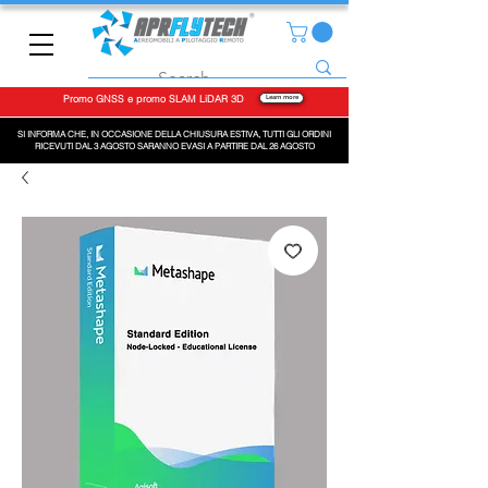
Promo GNSS e promo SLAM LiDAR 3D
Learn more
SI INFORMA CHE, IN OCCASIONE DELLA CHIUSURA ESTIVA, TUTTI GLI ORDINI
RICEVUTI DAL 3 AGOSTO SARANNO EVASI A PARTIRE DAL 26 AGOSTO