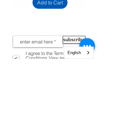
Add to Cart
NEWS
subscribe
English
I agree to the Terms and
Conditions
View terms of
use
INFORMATION
Legal notices
Shipping and Returns
Secure payment