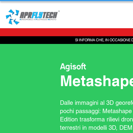
SI INFORMA CHE, IN OCCASIONE 
Metashap
Dalle immagini al 3D georef
pochi passaggi: Metashape 
Edition trasforma rilievi dro
terrestri in modelli 3D, DE