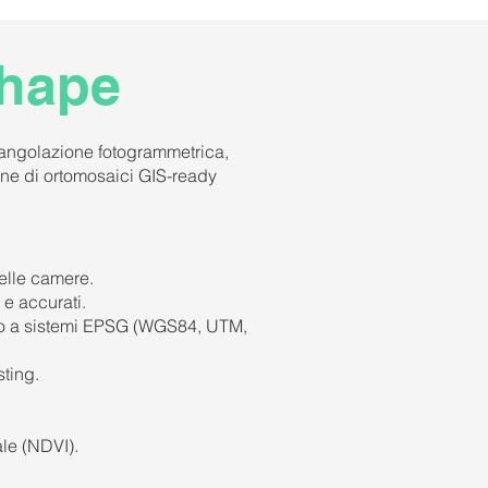
shape
iangolazione fotogrammetrica,
ne di ortomosaici GIS-ready
delle camere.
 e accurati.
to a sistemi EPSG (WGS84, UTM,
sting.
le (NDVI).