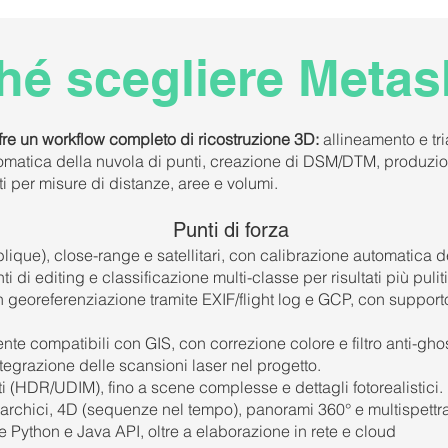
hé scegliere Meta
fre un workflow completo di ricostruzione 3D:
allineamento e tr
omatica della nuvola di punti, creazione di DSM/DTM, produzio
i per misure di distanze, aree e volumi.
Punti di forza
ique), close-range e satellitari, con calibrazione automatica 
di editing e classificazione multi-classe per risultati più puliti
eoreferenziazione tramite EXIF/flight log e GCP, con suppor
nte compatibili con GIS, con correzione colore e filtro anti-gho
egrazione delle scansioni laser nel progetto.
ti (HDR/UDIM), fino a scene complesse e dettagli fotorealistici.
rarchici, 4D (sequenze nel tempo), panorami 360° e multispettra
 Python e Java API, oltre a elaborazione in rete e cloud