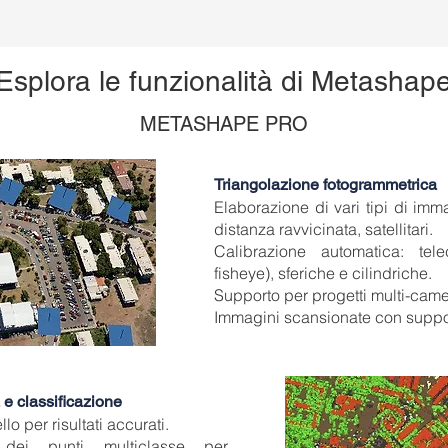
Esplora le funzionalità di Metashap
METASHAPE PRO
Triangolazione fotogrammetrica
Elaborazione di vari tipi di imma
distanza ravvicinata, satellitari.
Calibrazione automatica: tel
fisheye), sferiche e cilindriche.
Supporto per progetti multi-came
Immagini scansionate con support
 e classificazione
o per risultati accurati.
a dei punti multiclasse per