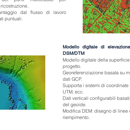
 ricostruzione.
antaggio dal flusso di lavoro
ti puntuali.
Modello digitale di elevazion
DSM/DTM
Modello digitale della superficie
progetto.
Georeferenziazione basata su met
dati GCP.
Supporta i sistemi di coordinat
UTM, ecc.
Dati verticali configurabili basat
del geoide.
Modifica DEM: disegno di linee d
riempimento.