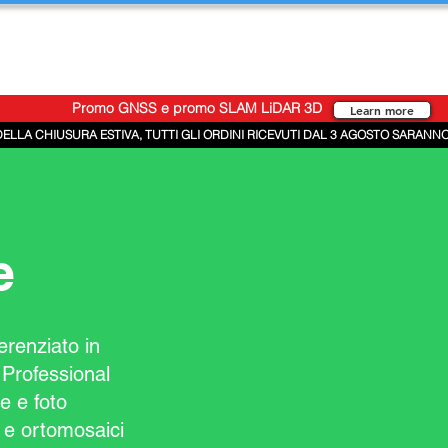
Promo GNSS e promo SLAM LiDAR 3D
Learn more
DELLA CHIUSURA ESTIVA, TUTTI GLI ORDINI RICEVUTI DAL 3 AGOSTO SARANNO
e
erenziato in
Professional
ne e foto
M e ortomosaici