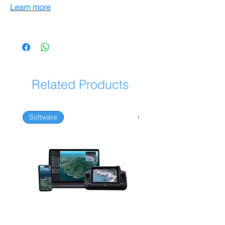
Learn more
Related Products
Software
Software