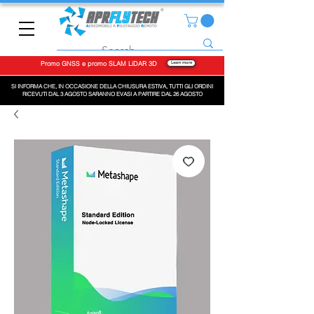
Promo GNSS e promo SLAM LiDAR 3D
Learn more
SI INFORMA CHE, IN OCCASIONE DELLA CHIUSURA ESTIVA, TUTTI GLI ORDINI
RICEVUTI DAL 3 AGOSTO SARANNO EVASI A PARTIRE DAL 26 AGOSTO