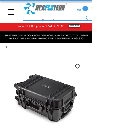
Promo GNSS e promo SLAM LiDAR 3D
Learn more
SI INFORMA CHE, IN OCCASIONE DELLA CHIUSURA ESTIVA, TUTTI GLI ORDINI
RICEVUTI DAL 3 AGOSTO SARANNO EVASI A PARTIRE DAL 26 AGOSTO