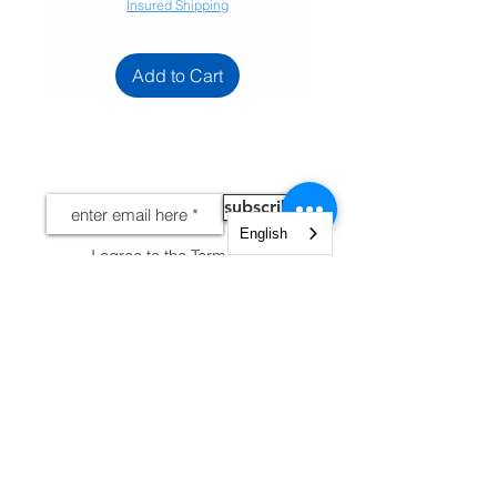
Insured Shipping
Add to Cart
NEWS
subscribe
English
I agree to the Terms and
Conditions
View terms of
use
INFORMATION
Legal notices
Shipping and Returns
Secure payment