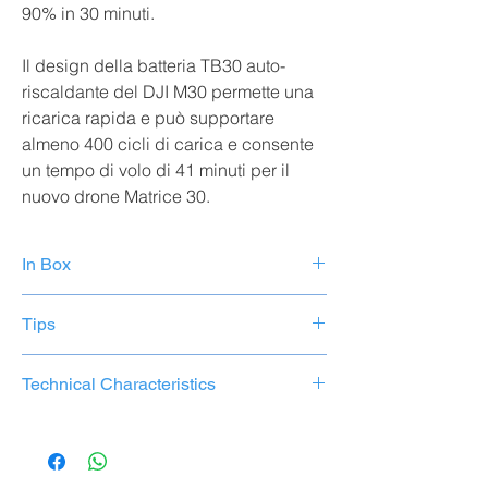
90% in 30 minuti.
Il design della batteria TB30 auto-
riscaldante del DJI M30 permette una
ricarica rapida e può supportare
almeno 400 cicli di carica e consente
un tempo di volo di 41 minuti per il
nuovo drone Matrice 30.
In Box
1 stazione di ricarica della batteria
Tips
1 cavo di alimentazione
La stazione di ricarica è compatibile
Technical Characteristics
esclusivamente con le batterie di volo
intelligenti TB30 e WB47. Non utilizzarla per
Modello CSX320-550
caricare altre batterie.
Dimensioni: 353 × 267 × 148 mm
Peso (batteria esclusa): 3,95 kg