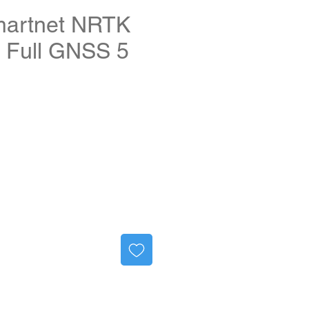
artnet NRTK
d Full GNSS 5