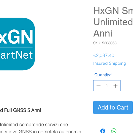
HxGN Sm
Unlimite
Anni
SKU: 5308068
Price
€2,037.40
Insured Shipping
Quantity*
Add to Cart
d Full GNSS 5 Anni
Unlimited comprende servizi che
rio rilievo GNSS in completa autonomia,