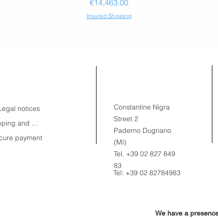
Price
€14,463.00
Insured Shipping
NFORMATION
CONTACTS
Constantine Nigra
Legal notices
Street 2
Shipping and Returns
Paderno Dugnano
cure payment
(MI)
Tel. +39 02 827 849
83
Tel:
+39 02 82784983
We have a presence 