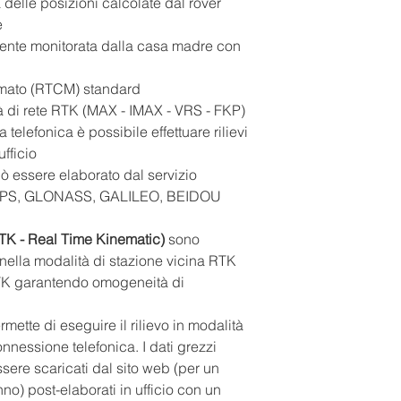
elle posizioni calcolate dal rover
e
mente monitorata dalla casa madre con
ormato (RTCM) standard
tà di rete RTK (MAX - IMAX - VRS - FKP)
telefonica è possibile effettuare rilievi
ufficio
 può essere elaborato dal servizio
e GPS, GLONASS, GALILEO, BEIDOU
RTK - Real Time Kinematic)
sono
 nella modalità di stazione vicina RTK
RTK garantendo omogeneità di
ermette di eseguire il rilievo in modalità
onnessione telefonica. I dati grezzi
sere scaricati dal sito web (per un
no) post-elaborati in ufficio con un