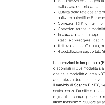
Accuratezza ed omogeneità d
nella zona coperta dalla ret
Qualità della rete costante
software scientifico Bernese
Correzioni RTK fornite in f
Correzioni fornite in modali
In caso di mancata copertura 
statici e correggere i dati in 
Il rilievo statico effettuato,
4 costellazioni supportat
Le correzioni in tempo reale (
disponibili in due modalità sia
che nella modalità di area N
accuratezza durante il rilievo.
Il servizio di Scarico RINEX
, p
statica senza l'ausilio di una c
registrati in campo, possono es
limite massimo di 500 ore all'an