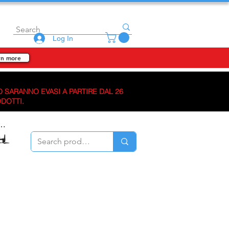
Log In
rn more
O SARANNO EVASI A PARTIRE DAL 26
ODOTTI.
Enterprise