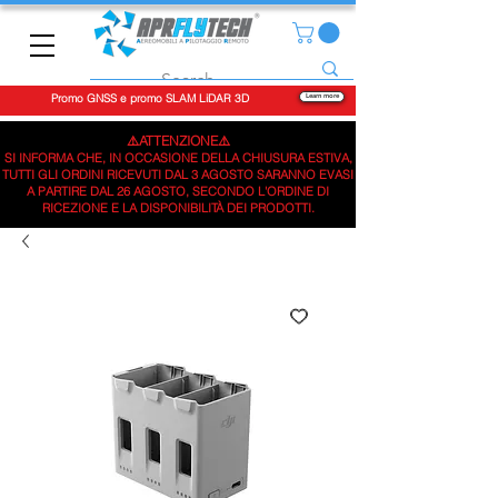
Promo GNSS e promo SLAM LiDAR 3D
Learn more
⚠️ATTENZIONE⚠️
SI INFORMA CHE, IN OCCASIONE DELLA CHIUSURA ESTIVA,
TUTTI GLI ORDINI RICEVUTI DAL 3 AGOSTO SARANNO EVASI
A PARTIRE DAL 26 AGOSTO, SECONDO L'ORDINE DI
RICEZIONE E LA DISPONIBILITÀ DEI PRODOTTI.