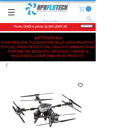
Promo GNSS e promo SLAM LiDAR 3D
Learn more
⚠️ATTENZIONE⚠️
SI INFORMA CHE, IN OCCASIONE DELLA CHIUSURA ESTIVA,
TUTTI GLI ORDINI RICEVUTI DAL 3 AGOSTO SARANNO EVASI
A PARTIRE DAL 26 AGOSTO, SECONDO L'ORDINE DI
RICEZIONE E LA DISPONIBILITÀ DEI PRODOTTI.