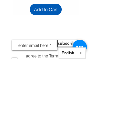
Add to Cart
NEWS
subscribe
English
I agree to the Terms and
Conditions
View terms of
use
INFORMATION
Legal notices
Shipping and Returns
Secure payment