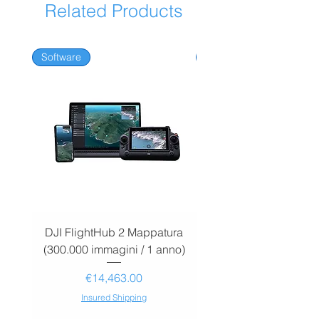
Related Products
Software
Software
DJI FlightHub 2 Mappatura
DJI FlightHub 2 Map
(300.000 immagini / 1 anno)
(30.000 immagini / 1
Price
€14,463.00
Insured Shipping