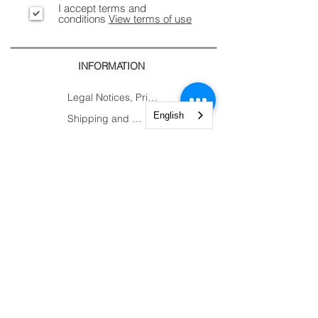
I accept terms and
conditions
View terms of use
INFORMATION
Legal Notices, Privacy
English
Shipping and Returns
Secure Payment
CONTACTS
CUSTOMER
AREA.
Account
Constantine Nigra
Trolley
Street 2
My Orders
Paderno Dugnano (MI)
My Courses
Tel:
+39 02 82784983