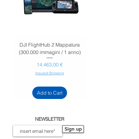
DJI FlightHub 2 Mappatura
DJI FlightHub 2 Map
(300.000 immagini / 1 anno)
(30.000 immagini / 1
Prezzo
14.463,00 €
Insured Shipping
Add to Cart
NEWSLETTER
Sign up