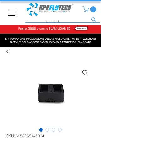
Promo GNSS e promo SLAM LiDAR 3D
Learn more
SI INFORMA CHE, IN OCCASIONE DELLA CHIUSURA ESTIVA, TUTTI GLI ORDINI
RICEVUTI DAL 3 AGOSTO SARANNO EVASI A PARTIRE DAL 26 AGOSTO
SKU: 6958265145834