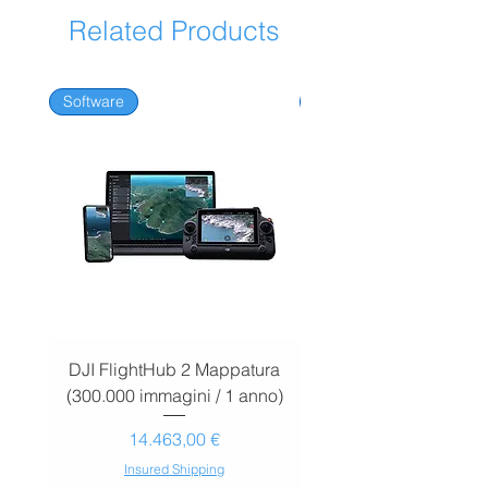
Related Products
Software
Software
DJI FlightHub 2 Mappatura
DJI FlightHub 2 Map
(300.000 immagini / 1 anno)
(30.000 immagini / 1
Prezzo
14.463,00 €
Insured Shipping