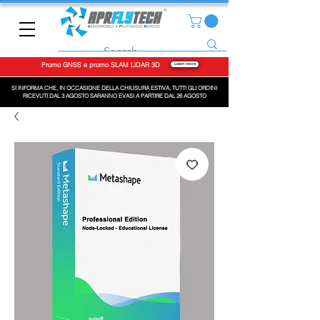
Promo GNSS e promo SLAM LiDAR 3D
Learn more
SI INFORMA CHE, IN OCCASIONE DELLA CHIUSURA ESTIVA, TUTTI GLI ORDINI
RICEVUTI DAL 3 AGOSTO SARANNO EVASI A PARTIRE DAL 26 AGOSTO