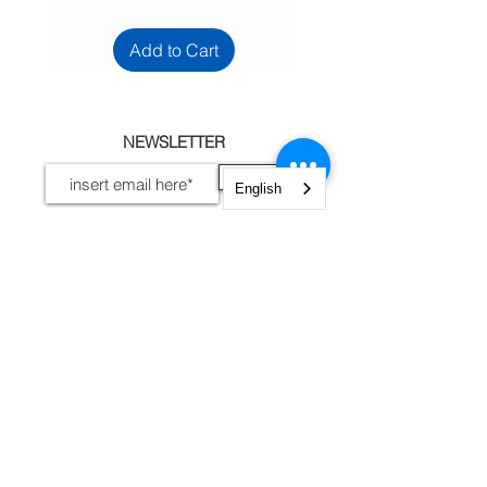
Add to Cart
NEWSLETTER
Sign up
English
I accept terms and
conditions
View terms of use
INFORMATION
Legal Notices, Privacy
Shipping and Returns
Secure Payment