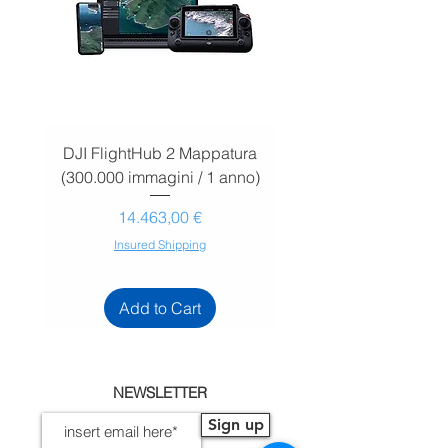
DJI FlightHub 2 Mappatura
DJI FlightHub 2 Map
(300.000 immagini / 1 anno)
(30.000 immagini / 1
Prezzo
14.463,00 €
Insured Shipping
Add to Cart
NEWSLETTER
Sign up