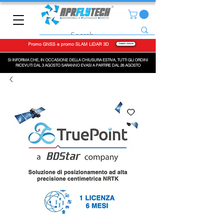
Promo GNSS e promo SLAM LiDAR 3D
Learn more
SI INFORMA CHE, IN OCCASIONE DELLA CHIUSURA ESTIVA, TUTTI GLI ORDINI
RICEVUTI DAL 3 AGOSTO SARANNO EVASI A PARTIRE DAL 26 AGOSTO