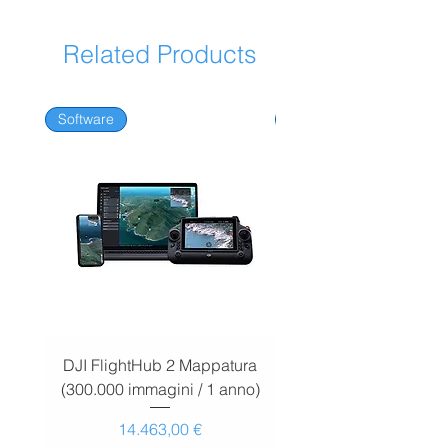
Related Products
Software
Software
DJI FlightHub 2 Mappatura
DJI FlightHub 2 Map
(300.000 immagini / 1 anno)
(30.000 immagini / 1
Prezzo
14.463,00 €