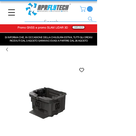
Promo GNSS e promo SLAM LiDAR 3D
Learn more
SI INFORMA CHE, IN OCCASIONE DELLA CHIUSURA ESTIVA, TUTTI GLI ORDINI
RICEVUTI DAL 3 AGOSTO SARANNO EVASI A PARTIRE DAL 26 AGOSTO