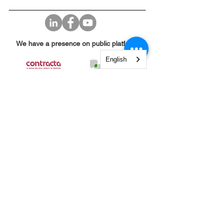
We have a presence on public platforms:
English
© 2020 by AprFlyTech - VAT number
08780560960
-
REA MI-2048311