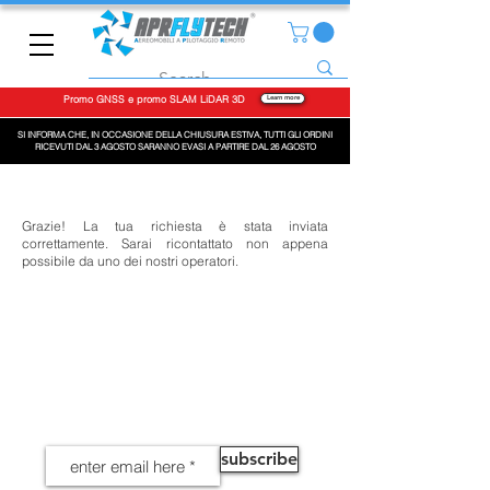
Promo GNSS e promo SLAM LiDAR 3D
Learn more
SI INFORMA CHE, IN OCCASIONE DELLA CHIUSURA ESTIVA, TUTTI GLI ORDINI
RICEVUTI DAL 3 AGOSTO SARANNO EVASI A PARTIRE DAL 26 AGOSTO
Grazie! La tua richiesta è stata inviata
correttamente. Sarai ricontattato non appena
possibile da uno dei nostri operatori.
NEWS
subscribe